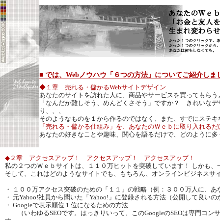
■ では、Webノウハウ「６つの方法」についてご紹介しま
◆１章 売れる・儲かるWebサイトデザイン
あなたのサイトを訪れた人に、商品やサービスを買ってもらう
「なんだか難しそう、めんどくさそう」ですか？ きれいなデ
り、、、
そのようなものを１から作るのではなく、また、すでにステキ
「売れる・儲かる仕組み」を、あなたのＷｅｂに取り入れるだ
あなたの好きなことや趣味、関心を語るだけで、どのように多
◆２章 アクセスアップ！ アクセスアップ！ アクセスアップ！
私の２つのＷｅｂサイトは、１１０万ヒットを突破しています！ しかも、
そして、これはどのようなサイトでも、もちろん、オンラインビジネスサ
・ １００万アクセス突破のための「１１」の戦略（例：３００万人に、あ
・ 元Yahoo!社員から聞いた「Yahoo!」に登録される方法（公開して良い
・ Googleで表示順位１位になるための方法
（いわゆるSEOです。はっきりいって、このGoogleのSEOは専門コ