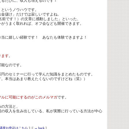
えるたびに、収入も増えるのです！
」というノウハウです。
お金儲け」だけでは寂しいですよね。
名前です！）の文章に感動しました」といった、
ンがうまく取れれば、オフ会なども開催できます。
本当に嬉しい経験です！ あなたも体験できますよ！
ります
。
可能なのです。
万円のセミナーに行って学んだ知識をまとめたものです。
。本当はあまり教えたくないのですけどね（笑））
フルに可能にするのがこのメルマガ
です。
。
めの方法と、
円の収入を生み出している、私が実際に行っている方法が中心
ウ講座お申込はこちら
] | [
→ back
]