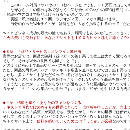
す。
このGoogle対策ノウハウの１０数ページだけでも、５０万円は出して
なぜなら、この部分は私ではなく、知り合いのGoogleのSEOは専門コ
・雑誌やマスコミで取り上げられるためのノウハウ
実際、私は雑誌に１５回、ラジオが２回、ＴＶが１回あります。
自分の作ったWebサイトが、雑誌などに大きく掲載されるのって、ただ
Ｗｅｂビジネス成功の最大の鍵でもあり、難関でもあるのがこのアクセス
１円の費用も使わずに、あなたのサイトを１００万ヒット越えに導くノウ
◆３章 「商品・サービス」オンライン陳列法
実際のお店では、商品の陳列（並べ方）の善し悪しで売上は大きく変わる
そして、それはWebの世界でも同じことです。
どのようにWeb上で商品やサービスを見せれば、買ってもらえるのか、ク
ただ、商品の写真や、バナーやテキスト広告を並べただけでは、誰も買っ
しかし、多くのサイトはただ並べているだけなのです。あなたのサイトは
なぜあなたのサイトのWeb広告を誰もクリックしないのか？商品を買って
「そうだったのか！」と目からウロコが落ちるような画期的ノウハウです
３章が、このノウハウ集の中心部分です。つまり、私がいかに月３０万円
◆４章 信頼を築く・あなたのファンをつくる
テキストと写真だけのＷｅｂの世界にとって、信頼感を得ることが、売上
いくらあなたの「笑顔」が素敵でも、残念ながら、Ｗｅｂの世界では伝わ
そして、多くのオンラインビジネスやショップが「Ｗｅｂは儲からない」
Ｗｅｂサイト上で、
信頼を築いていくためには「しくみ」が必要
なのです