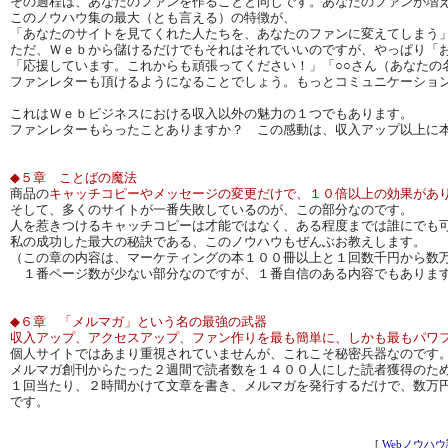
その過程は、あなたのファンを作ることと同じです。あなたのファンが増
このノウハウ集の最大（とも言える）の特徴が、
「あなたのサイトを見てくれた人たちを、あなたのファンに変えてしまう
ただ、Ｗｅｂから儲けるだけでもそれはそれでいいのですが、やっぱり「
「応援しています。これからも頑張ってください！」「○○さん（あなたの
ファンレターも頂けるようになることでしょう。もっとコミュニケーショ
これはＷｅｂビジネスにおける収入以外の魅力の１つでもあります。
ファンレターもらったことありますか？ この感動は、収入アップ以上に
◆５章 ことばの魔法
商品の
キャッチコピーやメッセージの変更だけで、１０倍以上の効果があ
そして、多くのサイトが一番失敗しているのが、この部分なのです。
人を惹きつけるキャッチコピーは才能ではなく、ある程度までは誰にでも
私の成功した最大の秘訣である、このノウハウもぜんぶお教えします。
（この章の内容は、マーケティングの本１００冊以上と１回数千円から数
１番ページ数が少ない部分なのですが、１番自信のある内容でもあります
◆６章 「メルマガ」という名の最強の武器
収入アップ、アクセスアップ、ファン作りを最も簡単に、しかも最もパワ
個人サイトではあまり重視されていませんが、これこそ秘密兵器なのです
メルマガ創刊からたった２週間で読者数を１４００人にした読者獲得のた
１回当たり、２時間かけて文章を書き、メルマガを発行するだけで、数万
です。
[
Webノウハ