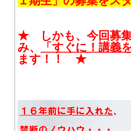
１期生」の募集をス
★ しかも、今回募
み、
「すぐに！講義
ます！！ ★